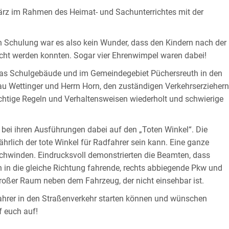
ärz im Rahmen des Heimat- und Sachunterrichtes mit der
n Schulung war es also kein Wunder, dass den Kindern nach der
cht werden konnten. Sogar vier Ehrenwimpel waren dabei!
as Schulgebäude und im Ge­mein­de­gebiet Püchersreuth in den
au Wettinger und Herrn Horn, den zuständigen Verkehrserziehern
chtige Regeln und Verhaltens­weisen wiederholt und schwierige
 bei ihren Ausführungen dabei auf den „Toten Winkel“. Die
ährlich der tote Winkel für Radfahrer sein kann. Eine ganze
schwinden. Eindrucksvoll demonstrierten die Beamten, dass
 in die gleiche Richtung fah­rende, rechts abbiegende Pkw und
großer Raum neben dem Fahrzeug, der nicht einsehbar ist.
dfahrer in den Straßenverkehr starten können und wünschen
f euch auf!