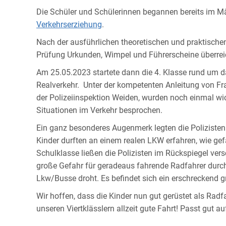
Die Schüler und Schülerinnen begannen bereits im M
Verkehrserziehung
.
Nach der ausführlichen theoretischen und praktische
Prüfung Urkunden, Wimpel und Führerscheine überrei
Am 25.05.2023 startete dann die 4. Klasse rund um d
Realverkehr. Unter der kompetenten Anleitung von Fr
der Polizei­inspektion Weiden, wurden noch einmal wi
Situationen im Verkehr besprochen.
Ein ganz besonderes Augenmerk legten die Polizisten
Kinder durften an einem realen LKW erfahren, wie ge­f
Schulklasse ließen die Polizisten im Rückspiegel ver
große Gefahr für geradeaus fahrende Radfahrer durch
Lkw/Busse droht. Es befindet sich ein erschre­ckend 
Wir hoffen, dass die Kinder nun gut gerüstet als Ra
unseren Viertklässlern allzeit gute Fahrt! Passt gut au