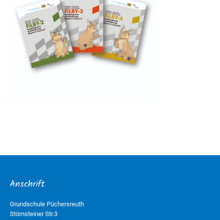
Anschrift
Grundschule Püchersreuth
Störnsteiner Str.3