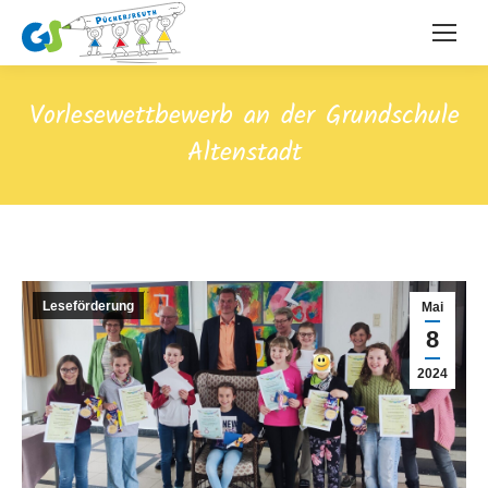
Vorlesewettbewerb an der Grundschule
Altenstadt
Leseförderung
Mai
8
2024