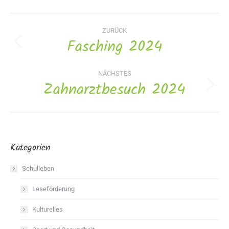
Album-
ZURÜCK
Navigation
Fasching 2024
Vorheriges
Album:
NÄCHSTES
Zahnarztbesuch 2024
Nächstes
Album:
Kategorien
Schulleben
Leseförderung
Kulturelles