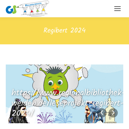
Regibert 2024
ek-
https://www.regionalbibliothek-
t-
weiden.de/leseprojekt-regibert-
2024/