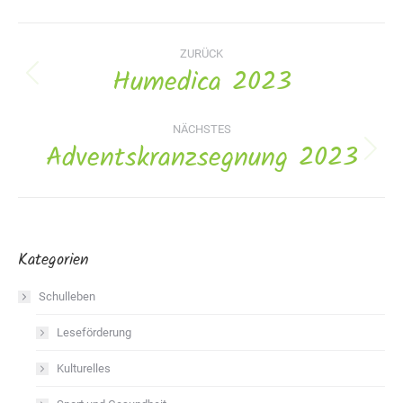
Album-
ZURÜCK
Navigation
Humedica 2023
Vorheriges
Album:
NÄCHSTES
Adventskranzsegnung 2023
Nächstes
Album:
Kategorien
Schulleben
Leseförderung
Kulturelles