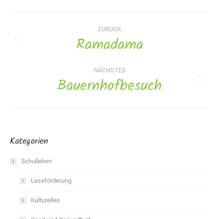
Album-
ZURÜCK
Navigation
Ramadama
Vorheriges
Album:
NÄCHSTES
Bauernhofbesuch
Nächstes
Album:
Kategorien
Schulleben
Leseförderung
Kulturelles