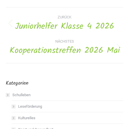
Album-
ZURÜCK
Navigation
Juniorhelfer Klasse 4 2026
Vorheriges
Album:
NÄCHSTES
Kooperationstreffen 2026 Mai
Nächstes
Album:
Kategorien
Schulleben
Leseförderung
Kulturelles