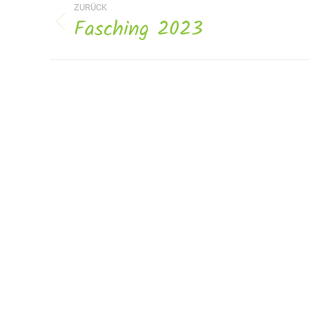
ZURÜCK
Navigation
Fasching 2023
Vorheriges
Album: