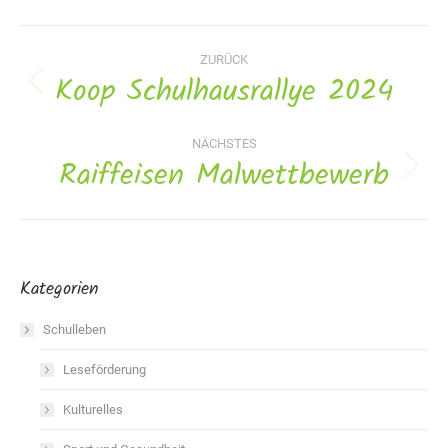
Album-
ZURÜCK
Navigation
Koop Schulhausrallye 2024
Vorheriges
Album:
NÄCHSTES
Raiffeisen Malwettbewerb
Nächstes
Album:
Kategorien
Schulleben
Leseförderung
Kulturelles