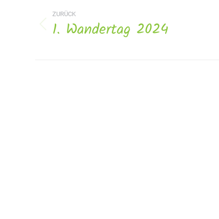
Navigation
ZURÜCK
1. Wandertag 2024
Vorheriges
Album: