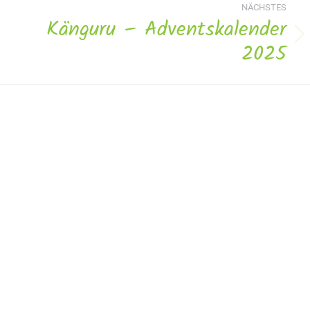
NÄCHSTES
Känguru – Adventskalender
Nächstes
2025
Album: