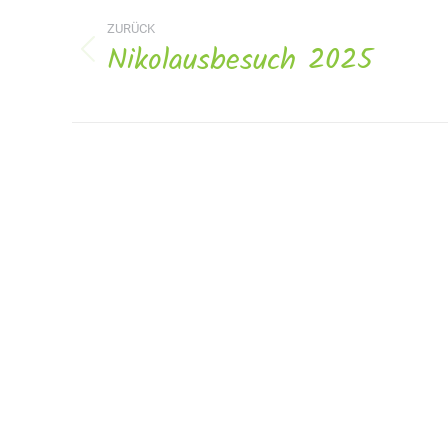
Navigation
ZURÜCK
Nikolausbesuch 2025
Vorheriges
Album: