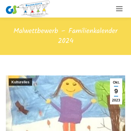
Malwettbewerb – Familienkalender
2024
Kulturelles
Okt.
9
2023