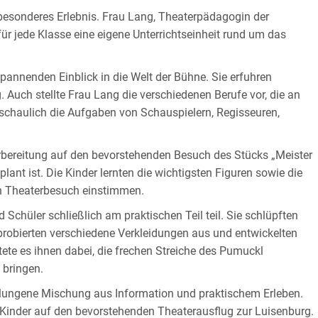
 besonderes Erlebnis. Frau Lang, Theaterpädagogin der
ür jede Klasse eine eigene Unterrichtseinheit rund um das
spannenden Einblick in die Welt der Bühne. Sie erfuhren
 Auch stellte Frau Lang die verschiedenen Berufe vor, die an
anschaulich die Aufgaben von Schauspielern, Regisseuren,
rbereitung auf den bevorstehenden Besuch des Stücks „Meister
nt ist. Die Kinder lernten die wichtigsten Figuren sowie die
n Theaterbesuch einstimmen.
Schüler schließlich am praktischen Teil teil. Sie schlüpften
, probierten verschiedene Verkleidungen aus und entwickelten
ete es ihnen dabei, die frechen Streiche des Pumuckl
 bringen.
elungene Mischung aus Information und praktischem Erleben.
r Kinder auf den bevorstehenden Theaterausflug zur Luisenburg.