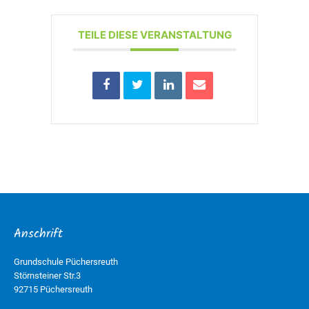
TEILE DIESE VERANSTALTUNG
Anschrift
Grundschule Püchersreuth
Störnsteiner Str.3
92715 Püchersreuth