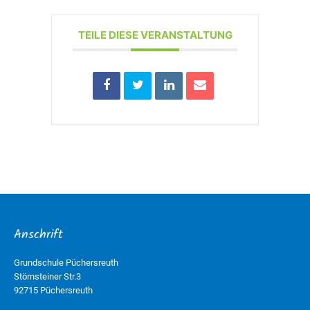
TEILE DIESE VERANSTALTUNG
Anschrift
Grundschule Püchersreuth
Störnsteiner Str.3
92715 Püchersreuth