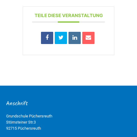
TEILE DIESE VERANSTALTUNG
Anschrift
Grundschule Püchersreuth
Störnsteiner Str.3
92715 Püchersreuth