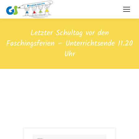
Letzter Schultag vor den
Faschingsferien – Unterrichtsende 11.20
Uhr