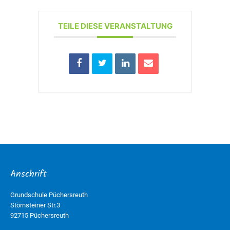
TEILE DIESE VERANSTALTUNG
Anschrift
Grundschule Püchersreuth
Störnsteiner Str.3
92715 Püchersreuth