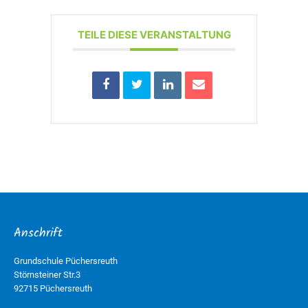
TEILE DIESE VERANSTALTUNG
Anschrift
Grundschule Püchersreuth
Störnsteiner Str.3
92715 Püchersreuth