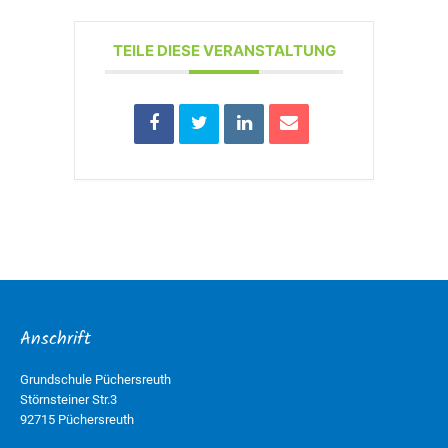
TEILE DIESE VERANSTALTUNG
Anschrift
Grundschule Püchersreuth
Störnsteiner Str.3
92715 Püchersreuth